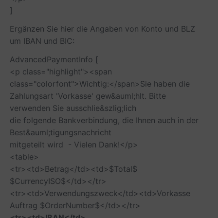
]
Ergänzen Sie hier die Angaben von Konto und BLZ
um IBAN und BIC:
AdvancedPaymentInfo [
<p class="highlight"><span
class="colorfont">Wichtig:</span>Sie haben die
Zahlungsart 'Vorkasse' gew&auml;hlt. Bitte
verwenden Sie ausschlie&szlig;lich
die folgende Bankverbindung, die Ihnen auch in der
Best&auml;tigungsnachricht
mitgeteilt wird - Vielen Dank!</p>
<table>
<tr><td>Betrag</td><td>$Total$
$CurrencyISO$</td></tr>
<tr><td>Verwendungszweck</td><td>Vorkasse
Auftrag $OrderNumber$</td></tr>
<tr><td>IBAN</td>