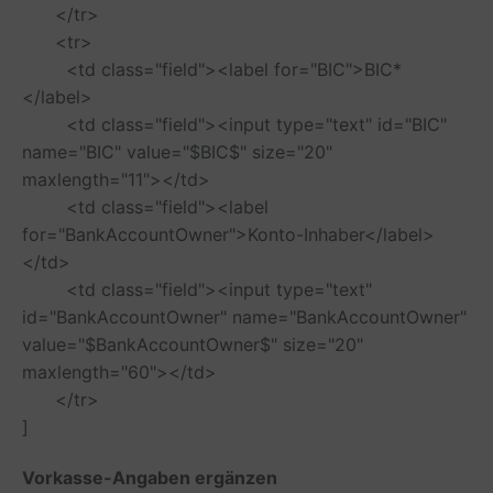
</tr>
<tr>
<td class="field"><label for="BIC">BIC*
</label>
<td class="field"><input type="text" id="BIC"
name="BIC" value="$BIC$" size="20"
maxlength="11"></td>
<td class="field"><label
for="BankAccountOwner">Konto-Inhaber</label>
</td>
<td class="field"><input type="text"
id="BankAccountOwner" name="BankAccountOwner"
value="$BankAccountOwner$" size="20"
maxlength="60"></td>
</tr>
]
Vorkasse-Angaben ergänzen