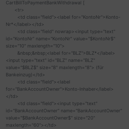
CartBillToPaymentBankWithdrawal [
<tr>
<td class="field"><label for="KontoNr">Konto-
Nr*</label></td>
<td class="field" nowrap><input type="text"
id="KontoNr" name="KontoNr" value="$KontoNr$"
size="10" maxlength="10">
&nbsp;&nbsp;<label for="BLZ">BLZ*</label>
<input type="text" id="BLZ" name="BLZ"
value="$BLZ$" size="8" maxlength="8"> (für
Bankeinzug)</td>
<td class="field"><label
for="BankAccountOwner">Konto-Inhaber</label>
</td>
<td class="field"><input type="text"
id="BankAccountOwner" name="BankAccountOwner"
value="$BankAccountOwner$" size="20"
maxlength="60"></td>