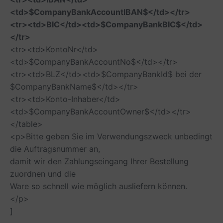
<td>$CompanyBankAccountIBAN$</td></tr>
<tr><td>BIC</td><td>$CompanyBankBIC$</td>
</tr>
<tr><td>KontoNr</td>
<td>$CompanyBankAccountNo$</td></tr>
<tr><td>BLZ</td><td>$CompanyBankId$ bei der
$CompanyBankName$</td></tr>
<tr><td>Konto-Inhaber</td>
<td>$CompanyBankAccountOwner$</td></tr>
</table>
<p>Bitte geben Sie im Verwendungszweck unbedingt
die Auftragsnummer an,
damit wir den Zahlungseingang Ihrer Bestellung
zuordnen und die
Ware so schnell wie möglich ausliefern können.
</p>
]