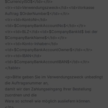
$CurrencyISO$</td></tr>
<tr><td>Verwendungszweck</td><td>Vorkasse
Auftrag $OrderNumber$</td></tr>
<tr><td>KontoNr</td>
<td>$CompanyBankAccountNo$</td></tr>
<tr><td>BLZ</td><td>$CompanyBankId$ bei der
$CompanyBankName$</td></tr>
<tr><td>Konto-Inhaber</td>
<td>$CompanyBankAccountOwner$</td></tr>
<tr><td>IBAN</td>
<td>$CompanyBankAccountIBAN$</td></tr>
</table>
<p>Bitte geben Sie im Verwendungszweck unbedingt
die Auftragsnummer an,
damit wir den Zahlungseingang Ihrer Bestellung
zuordnen und die
Ware so schnell wie möglich ausliefern können.
</p>