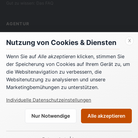
Gut zu wissen: Das FAQ
AGENTUR
Über uns
X
Nutzung von Cookies & Diensten
Kontakt
Referenzen
Wenn Sie auf
Alle akzeptieren
klicken, stimmen Sie
Impressum
der Speicherung von Cookies auf Ihrem Gerät zu, um
die Websitenavigation zu verbessern, die
Websitenutzung zu analysieren und unsere
RECHTLICHES
Marketingbemühungen zu unterstützen.
Datenschutz
Individuelle Datenschutzeinstellungen
Cookies
Nur Notwendige
Alle akzeptieren
© 1994-2026 GANDKE MARKETING & SOFTWARE GMBH // ENGINEERING
SUCCESS