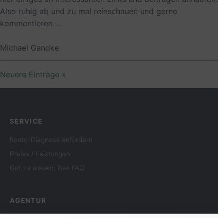
Also ruhig ab und zu mal reinschauen und gerne
kommentieren ...
Michael Gandke
Neuere Einträge »
SERVICE
Konto-Diagnose anfordern
Preise / Leistungen
Gut zu wissen: Das FAQ
AGENTUR